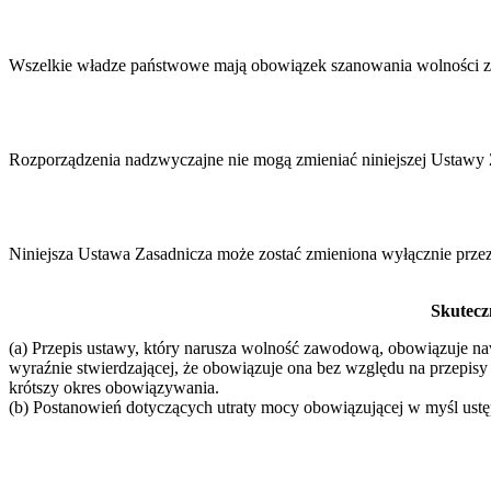
Wszelkie władze państwowe mają obowiązek szanowania wolności za
Rozporządzenia nadzwyczajne nie mogą zmieniać niniejszej Ustawy Z
Niniejsza Ustawa Zasadnicza może zostać zmieniona wyłącznie prze
Skuteczn
(a) Przepis ustawy, który narusza wolność zawodową, obowiązuje nawe
wyraźnie stwierdzającej, że obowiązuje ona bez względu na przepisy 
krótszy okres obowiązywania.
(b) Postanowień dotyczących utraty mocy obowiązującej w myśl ustęp