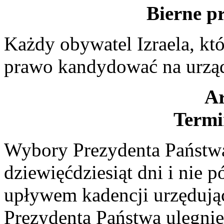
Bierne p
Każdy obywatel Izraela, kt
prawo kandydować na urząd
Ar
Term
Wybory Prezydenta Państwa 
dziewięćdziesiąt dni i nie p
upływem kadencji urzędując
Prezydenta Państwa ulegni