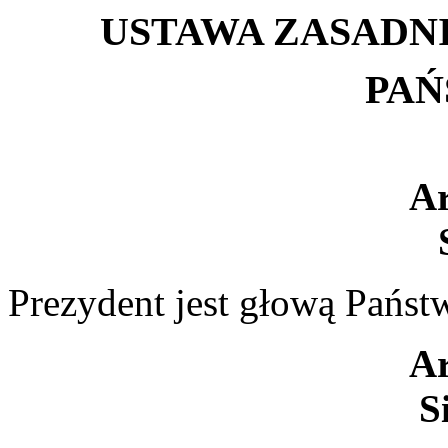
USTAWA ZASADN
PA
Ar
Prezydent jest głową Państ
Ar
S